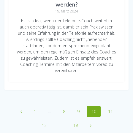
werden?
19. März 2024
Es ist ideal, wenn der Telefonie-Coach weiterhin
auch operativ tätig ist, damit er sein Praxiswissen
und seine Erfahrung in der Telefonie aufrechterhält.
Allerdings sollte Coaching nicht „nebenbei“
stattfinden, sondern entsprechend eingeplant
werden, um den regelmäßigen Einsatz des Coaches
zu gewährleisten. Zudem ist es empfehlenswert,
Coaching-Termine mit den Mitarbeitern vorab zu
vereinbaren.
Posts
Page
Page
Page
Page
Page
1
…
8
9
10
11
navigation
Page
Page
12
…
18