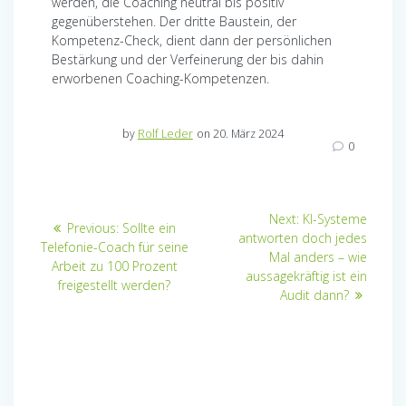
werden, die Coaching neutral bis positiv
gegenüberstehen. Der dritte Baustein, der
Kompetenz-Check, dient dann der persönlichen
Bestärkung und der Verfeinerung der bis dahin
erworbenen Coaching-Kompetenzen.
by
Rolf Leder
on 20. März 2024
0
Beitragsnavigation
Next
Next:
KI-Systeme
Previous
Previous:
Sollte ein
post:
antworten doch jedes
post:
Telefonie-Coach für seine
Mal anders – wie
Arbeit zu 100 Prozent
aussagekräftig ist ein
freigestellt werden?
Audit dann?