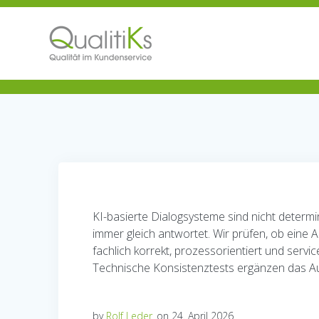
Skip
to
content
KI-basierte Dialogsysteme sind nicht determi
immer gleich antwortet. Wir prüfen, ob eine
fachlich korrekt, prozessorientiert und servi
Technische Konsistenztests ergänzen das Aud
by
Rolf Leder
on 24. April 2026