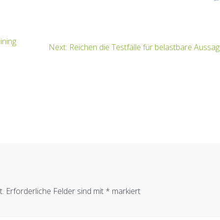
ining
Next
Next:
Reichen die Testfälle für belastbare Aussa
post:
t.
Erforderliche Felder sind mit
*
markiert