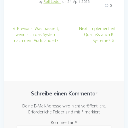
by
Rolf Leder
on 24. April 2026
0
Beitragsnavigation
Previous
Next
Previous:
Was passiert,
Next:
Implementiert
post:
post:
wenn sich das System
QualitiKs auch KI-
nach dem Audit ändert?
Systeme?
Schreibe einen Kommentar
Deine E-Mail-Adresse wird nicht veröffentlicht.
Erforderliche Felder sind mit
*
markiert
Kommentar
*